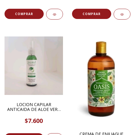
LOCION CAPILAR
ANTICAIDA DE ALOE VERA
ORGANICO + PANTENOL
70CC JUAL
$7.600
CREMA DE ENJUAGUE