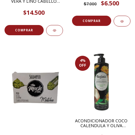
VERA Y LINO CABELLO
MANGO 1U SENTIDO
$6.500
$7.000
NEUTRO DETOX 1U
BOTANICA
VGREEN
$14.500
4
%
OFF
ACONDICIONADOR COCO
CALENDULA Y OLIVA
ORGANICO 400ML VEGANIS