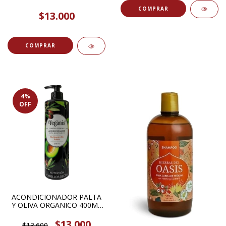
LINE FRENZZI
$13.000
4
%
OFF
ACONDICIONADOR PALTA
Y OLIVA ORGANICO 400ML
VEGANIS
$13.000
$13.600