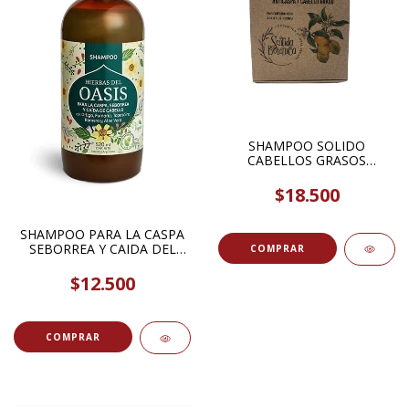
SHAMPOO SOLIDO
CABELLOS GRASOS
ANTICASPA CON ACEITE DE
RICINO 100GR SENTIDA
$18.500
BOTANICA
SHAMPOO PARA LA CASPA
SEBORREA Y CAIDA DEL
CABELLO CON ORTIGA
FUMARIA TAPASAIRE
$12.500
ROMERO Y ALOE VERA
520ML HIERBAS DEL OASIS