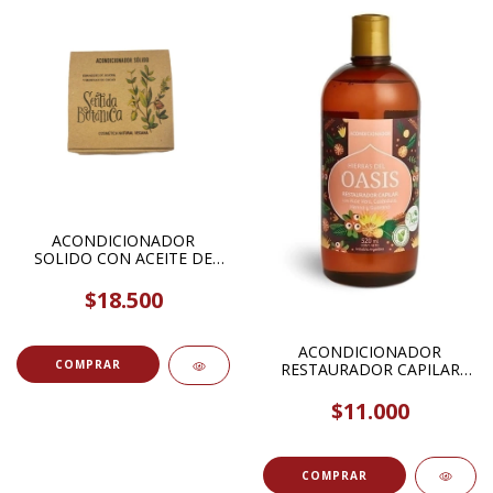
ACONDICIONADOR
SOLIDO CON ACEITE DE
JOJOBA Y MANTECA DE
CACAO 100GR SENTIDA
$18.500
BOTANICA
ACONDICIONADOR
RESTAURADOR CAPILAR
520ML HIERBAS DEL OASIS
$11.000