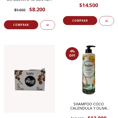
BOTANICA
$14.500
$8.200
$9.000
4
%
OFF
SHAMPOO COCO
CALENDULA Y OLIVA
ORGANICO 400ML VEGANIS