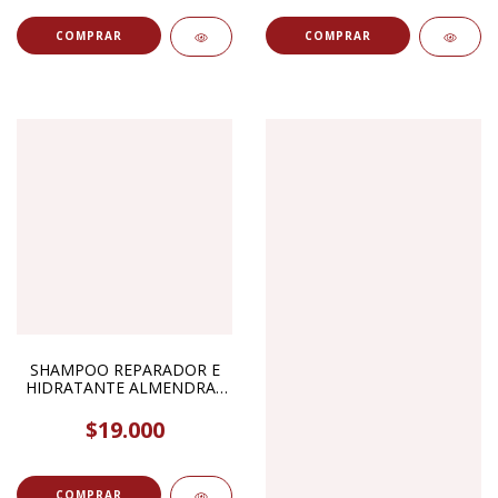
SHAMPOO REPARADOR E
HIDRATANTE ALMENDRAS
DULCES Y CHIA 350ML
FRENZZI SPA LINE
$19.000