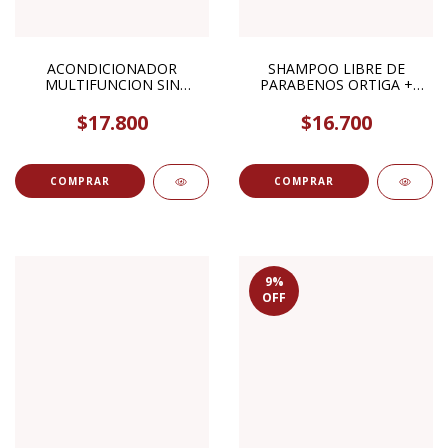
ACONDICIONADOR
SHAMPOO LIBRE DE
MULTIFUNCION SIN
PARABENOS ORTIGA +
ENJUAGUE 170ML NATURA
ROMERO CABELLOS
SIBERICA TAIGA
GRASOS 300ML OMS
$17.800
$16.700
9
%
OFF