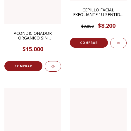
CEPILLO FACIAL
EXFOLIANTE 1U SENTIDO
BOTANICA
$8.200
$9.000
ACONDICIONADOR
ORGANICO SIN
PARABENOS COCO Y
KARITÉ 280ML ORGANIC
$15.000
SHOP