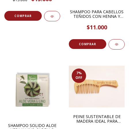
SHAMPOO PARA CABELLOS
TEÑIDOS CON HENNA Y
GUARANA 520ML HIERBAS
DEL OASIS
$11.000
7
%
OFF
PEINE SUSTENTABLE DE
MADERA IDEAL PARA
SHAMPOO SOLIDO ALOE
CAIDA DE CABELLO CON