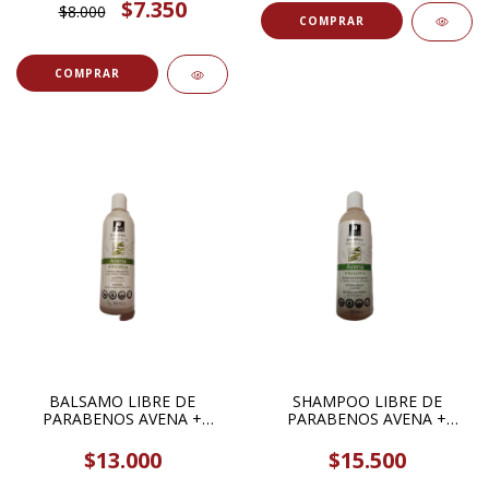
SENTIDO BOTANICA
$7.350
$8.000
BALSAMO LIBRE DE
SHAMPOO LIBRE DE
PARABENOS AVENA +
PARABENOS AVENA +
KERATINA CABELLOS
KERATINA CABELLOS
SECOS 300ML OMS
SECOS 300ML OMS
$13.000
$15.500