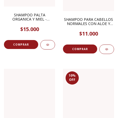
SHAMPOO PALTA
ORGANICA Y MIEL -
SHAMPOO PARA CABELLOS
REPARADOR- 280ML
NORMALES CON ALOE Y
ORGANIC SHOP
HAMAMELIS 520ML
$15.000
HIERBAS DEL OASIS
$11.000
10
%
OFF