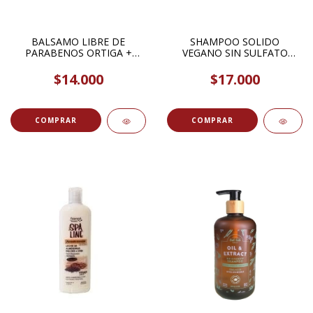
BALSAMO LIBRE DE
SHAMPOO SOLIDO
PARABENOS ORTIGA +
VEGANO SIN SULFATO
ROMERO CABELLOS
CABELLO NORMAL ALOE
GRASOS 300ML OMS
,NEUTRO PURA SOAP 60GR
$14.000
$17.000