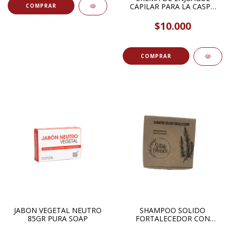
CAPILAR PARA LA CASPA
SEBORREA Y CAIDA DEL
CABELLO 520ML HIERBAS
$10.000
DEL OASIS
JABON VEGETAL NEUTRO
SHAMPOO SOLIDO
85GR PURA SOAP
FORTALECEDOR CON
ACEITE DE ARGAN 100GR