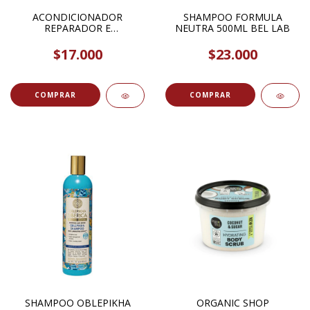
ACONDICIONADOR
SHAMPOO FORMULA
REPARADOR E
NEUTRA 500ML BEL LAB
HIDRATANTE FRENZZI
LECHE DE ALMENDRAS Y
$17.000
$23.000
CHIA 350ML FRENZZOI SPA
LINE
SHAMPOO OBLEPIKHA
ORGANIC SHOP