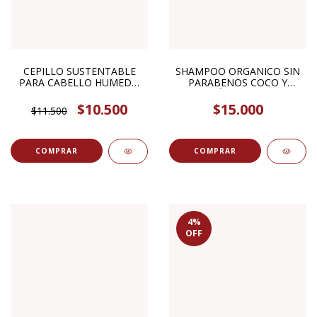
CEPILLO SUSTENTABLE
SHAMPOO ORGANICO SIN
PARA CABELLO HUMEDO
PARABENOS COCO Y
1U SENTIDO BOTANICA
KARITÉ HIDRATANTE
280ML ORGANIC SHOP
$10.500
$15.000
$11.500
4
%
OFF