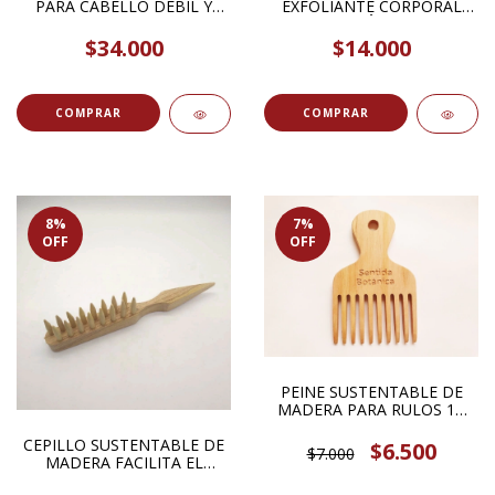
PARA CABELLO DEBIL Y
EXFOLIANTE CORPORAL
DAÑADO 400ML NATURA
COCO Y AZÚCAR 250ML
SIBERICA
$34.000
$14.000
8
%
7
%
OFF
OFF
PEINE SUSTENTABLE DE
MADERA PARA RULOS 1U
SENTIDO BOTANICA
CEPILLO SUSTENTABLE DE
$6.500
$7.000
MADERA FACILITA EL
DESENREDADO 1U