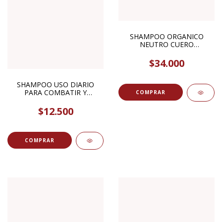
SHAMPOO ORGANICO
NEUTRO CUERO
CABELLUDO SENSIBLE
400ML NATURA SIBERICA
$34.000
SHAMPOO USO DIARIO
PARA COMBATIR Y
PREVENIR PEDICULOSIS
520ML HIERBAS DEL OASIS
$12.500