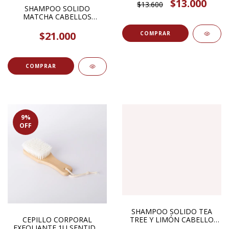
$13.000
$13.600
SHAMPOO SOLIDO
MATCHA CABELLOS
NORMALES 110GR THE
MASH STORE
$21.000
9
%
OFF
SHAMPOO SOLIDO TEA
CEPILLO CORPORAL
TREE Y LIMÓN CABELLO
EXFOLIANTE 1U SENTIDO
GRASO 1U VGREEN