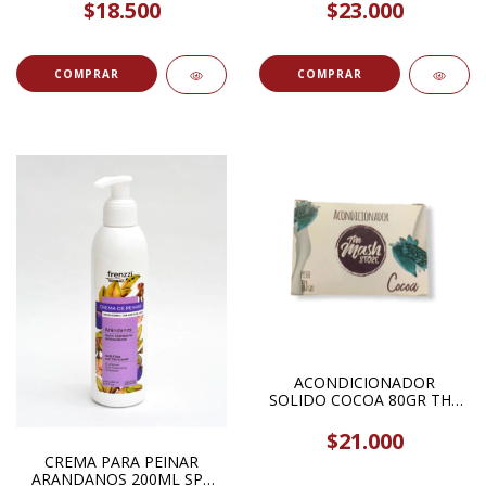
100GR SENTIDA BOTANICA
$18.500
$23.000
ACONDICIONADOR
SOLIDO COCOA 80GR THE
MASH STORE
$21.000
CREMA PARA PEINAR
ARANDANOS 200ML SPA