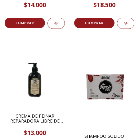
SENTIDA BOTANICA
$14.000
$18.500
CREMA DE PEINAR
REPARADORA LIBRE DE
SILICONAS CABELLOS
TEÑIDOS SECOS Y
$13.000
SENSIBLES ALOE Y SALVIA
SHAMPOO SOLIDO