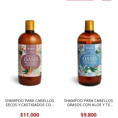
SHAMPOO PARA CABELLOS
SHAMPOO PARA CABELLOS
SECOS Y CASTIGADOS CON
GRASOS CON ALOE Y TE
ALOE Y CALENDULA 520ML
VERDE 520ML HIERBAS DEL
HIERBAS DEL OASIS
OASIS
$11.000
$9.800