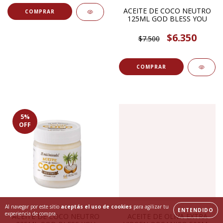
ACEITE DE COCO NEUTRO
125ML GOD BLESS YOU
$6.350
$7.500
5
%
OFF
Al navegar por este sitio
aceptás el uso de cookies
para agilizar tu
ENTENDIDO
experiencia de compra.
ACEITE DE COCO NEUTRO
ACEITE DE OLIVA EXTRA