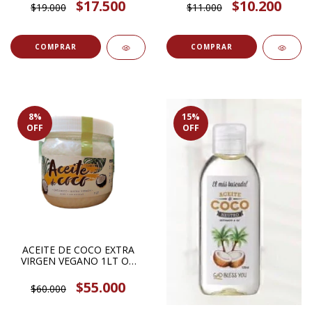
$17.500
$10.200
$19.000
$11.000
8
%
15
%
OFF
OFF
ACEITE DE COCO EXTRA
VIRGEN VEGANO 1LT OH
YEAH ITS VEGAN
$55.000
$60.000