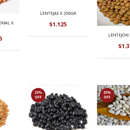
LENTEJAS X 250GR
ONAL X
$1.125
LENTEJON 
5
$1.3
25
%
25
%
OFF
OFF