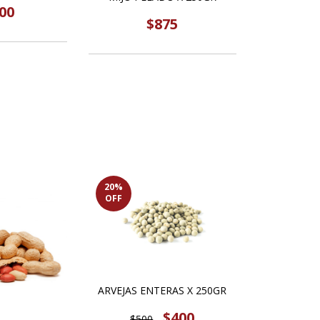
00
$875
20
%
OFF
ARVEJAS ENTERAS X 250GR
$400
$500