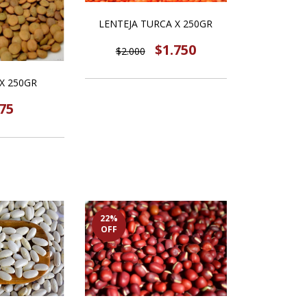
LENTEJA TURCA X 250GR
$1.750
$2.000
X 250GR
75
22
%
OFF