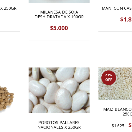
 X 250GR
MANI CON CAS
MILANESA DE SOJA
DESHIDRATADA X 100GR
$1.8
$5.000
23
%
OFF
MAIZ BLANCO
250
POROTOS PALLARES
$
$1.625
NACIONALES X 250GR