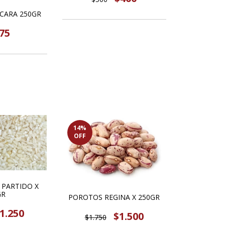
CARA 250GR
75
14
%
OFF
 PARTIDO X
GR
POROTOS REGINA X 250GR
1.250
$1.500
$1.750