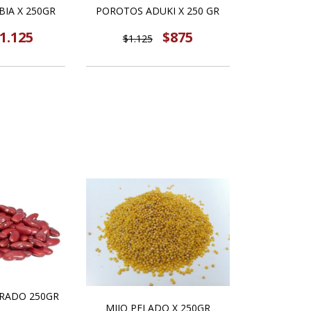
IA X 250GR
POROTOS ADUKI X 250 GR
1.125
$875
$1.125
RADO 250GR
MIJO PELADO X 250GR