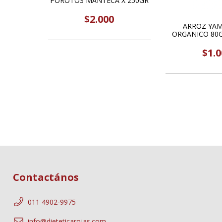
POROTOS MANTECA X 250GR
$2.000
ARROZ YAM
ORGANICO 80G
$1.0
Contactános
011 4902-9975
info@dieteticarojas.com